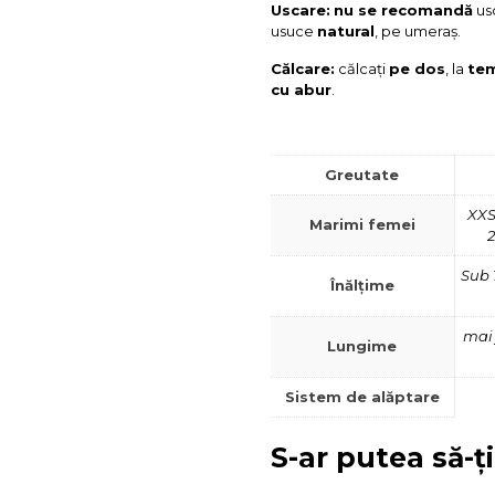
Uscare:
nu se recomandă
usc
usuce
natural
, pe umeraș.
Călcare:
călcați
pe dos
, la
tem
cu abur
.
Greutate
XXS 
Marimi femei
2
Sub 
Înălțime
mai 
Lungime
Sistem de alăptare
S-ar putea să-ți