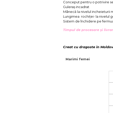
Conceput pentru o potrivire s
Guleraș incadrat
Mânecă la nivelul incheieturii m
Lungimea rochiței- la nivelul 
Sistem de închidere pe fermua
Timpul de procesare și livrar
Creat cu dragoste în Moldo
Marimi femei