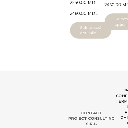
2240.00
MDL
2460.00
M
–
2460.00
MDL
Select
opțiuni
Selectează
opțiunile
P
CONF
TERME
R
CONTACT
GHI
PROIECT CONSULTING
S.R.L.