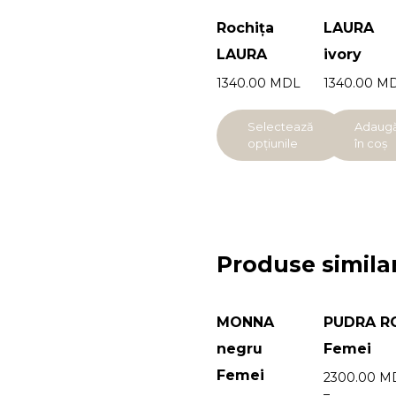
Rochița
LAURA
LAURA
ivory
1340.00
MDL
1340.00
M
Selectează
Adaug
opțiunile
în coș
Produse simila
MONNA
PUDRA R
negru
Femei
Femei
2300.00
M
–