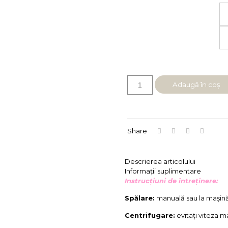
Cantitate
Adaugă în coș
LAURA
ivory
Femei
Share
Descrierea articolului
Informații suplimentare
Instrucțiuni de întreținere:
Spălare:
manuală sau la mașin
Centrifugare:
evitați viteza 