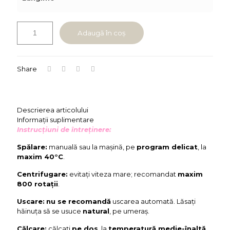
Adaugă în coș
Share
Descrierea articolului
Informații suplimentare
Instrucțiuni de întreținere:
Spălare:
manuală sau la mașină, pe
program delicat
, la
maxim 40°C
.
Centrifugare:
evitați viteza mare; recomandat
maxim
800 rotații
.
Uscare:
nu se recomandă
uscarea automată. Lăsați
hăinuța să se usuce
natural
, pe umeraș.
Călcare:
călcați
pe dos
, la
temperatură medie-înaltă