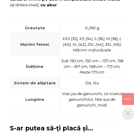
(al doilea nivel),
cu abur
.
Greutate
0.290 g
XXS (32), XS (34), S (36), M (38), L
Marimi femei
(40), XL (42), 2XL (44), 3XL (46),
Mărimi individuale
Sub 150 cm, 150 cm – 157 cm, 158
Înălțime
cm – 167 cm, 168 cm – 175 cm,
Peste 175 cm
Sistem de alăptare
Da, Nu
mai jos de genunchi, la nivelul
Lungime
genunchilor, Mai sus de
MDL
genunchi, midi
S-ar putea să-ți placă și…