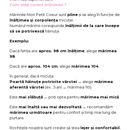
Cum aleg corect mărimea ?
Mărimile Mon Petit Coeur sunt
pline
și se aleg în funcție de
înălțimea și corpolența
micuței.
Numărul mărimii corespunde
înălțimii de la care începe
să se potrivescă
hăinuța.
Exemplu:
Dacă fetița are
aprox. 98 cm înălțime
, alege
mărimea
98
.
Dacă are
aprox. 104 cm
, alege
mărimea 104
.
În general, dacă micuța:
Poartă hăinuțe potrivite vârstei
→ alege
mărimea
aferentă vârstei
(ex.: 5 ani → mărimea 110).
Este
mai slăbuță
→ poți opta pentru
mărimea mai mică
.
Este
mai înaltă sau mai dezvoltată
→ recomandăm
mărimea următoare
pentru confort și timp mai lung de
purtare.
Rochițele noastre sunt create să stea
lejer și confortabil
,