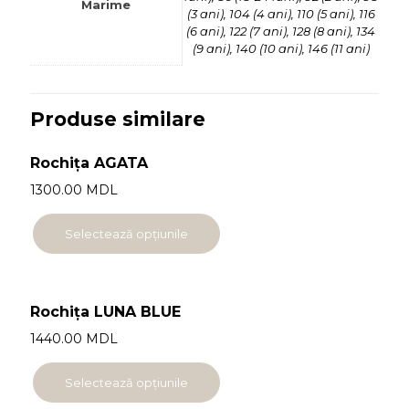
Marime
(3 ani)
,
104 (4 ani)
,
110 (5 ani)
,
116
(6 ani)
,
122 (7 ani)
,
128 (8 ani)
,
134
(9 ani)
,
140 (10 ani)
,
146 (11 ani)
Produse similare
Rochița AGATA
1300.00
MDL
Selectează opțiunile
Rochița LUNA BLUE
1440.00
MDL
Selectează opțiunile