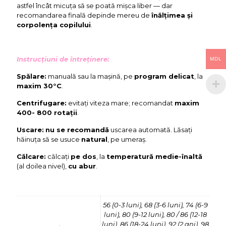
astfel încât micuța să se poată mișca liber — dar
recomandarea finală depinde mereu de
înălțimea și
corpolența copilului
.
Instrucțiuni de întreținere:
MDL
Spălare:
manuală sau la mașină, pe
program delicat
, la
maxim 30°C
.
Centrifugare:
evitați viteza mare; recomandat
maxim
400- 800 rotații
.
Uscare:
nu se recomandă
uscarea automată. Lăsați
hăinuța să se usuce
natural
, pe umeraș.
Călcare:
călcați
pe dos
, la
temperatură medie-înaltă
(al doilea nivel),
cu abur
.
56 (0-3 luni)
,
68 (3-6 luni)
,
74 (6-9
luni)
,
80 (9-12 luni)
,
80 / 86 (12-18
luni)
,
86 (18-24 luni)
,
92 (2 ani)
,
98